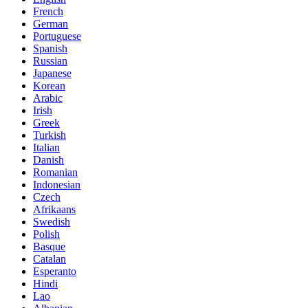
French
German
Portuguese
Spanish
Russian
Japanese
Korean
Arabic
Irish
Greek
Turkish
Italian
Danish
Romanian
Indonesian
Czech
Afrikaans
Swedish
Polish
Basque
Catalan
Esperanto
Hindi
Lao