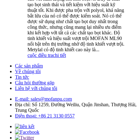
tạo bọt sinh thái và tiết kiệm với hiệu suất kỹ
thuật tốt. Khi được pha trộn với polyol, khả năng
bắt lửa của nó có thể được kiểm soát. Nó có thể
được sử dụng như chất tạo bọt duy nhất trong
công thức, nhưng cũng mang lại nhiều ưu điểm
khi kết hợp với tất cả các chất tạo bọt khác. Độ
tinh khiết và hiệu suất vượt trội MOFAN ML90
nổi bật trên thị trường nhờ độ tinh khiết vượt trội.
Metylal có độ tinh khiết cao này là...
cuộc điều tra
chi tiết
Các sản phẩm
Về chúng tôi
Tin tức
Câu hỏi thường gặp
Liên hệ với chúng tôi
E-mail: sales@mofanpu.com
Địa chỉ: Số 1259, Đường Weiliu, Quận Jinshan, Thượng Hải,
Trung Quốc
Điện thoại: +86 21 3130 0557